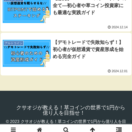
全て―初心者や草コイン投資家に
も最適な実践ガイド
2024.12.14
【デモトレードで失敗知らず！】
アルトコイン
初心者が仮想通貨で資産形成を始
める完全ガイド
2024.12.01
クサオジが教える！草コインの世界で1円から
億り人を目指せ！
© 2023 クサオジが教える！草コインの世界で1円から億り人を目
指せ！.