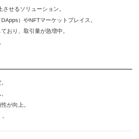
を向上させるソリューション。
DApps）やNFTマーケットプレイス。
しており、取引量が急増中。
）。
貨。
ム。
頼性が向上。
）。