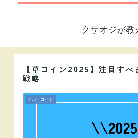
クサオジが教
【草コイン2025】注目す
戦略
アルトコイン